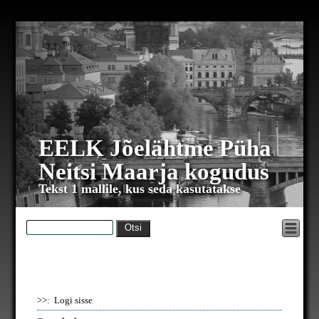
EELK Jõelähtme Püha
Neitsi Maarja kogudus
Tekst 1 mallile, kus seda kasutatakse
>>: Logi sisse