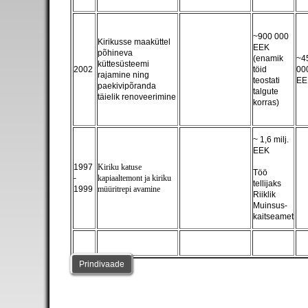
~900 000
Kirikusse maaküttel
EEK
põhineva
(enamik
~4
küttesüsteemi
2002
töid
00
rajamine ning
teostati
EE
paekivipõranda
talgute
täielik renoveerimine
korras)
~ 1,6 milj.
EEK
1997
Kiriku katuse
Töö
-
kapiaaltemont ja kiriku
tellijaks
1999
müüritrepi avamine
Riiklik
Muinsus-
kaitseamet
Prindivaade