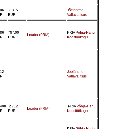
106
7 315
Jõelähtme
UR
EUR
Vallavalitsus
086
787,00
PRIA
Põhja-Harju
Leader (PRIA)
UR
EUR
Koostöökogu
712
Jõelähtme
UR
Vallavalitsus
 408
2 712
PRIA
Põhja-Harju
Leader (PRIA)
UR
EUR
Koostöökogu
PRIA
Põhja-Harju