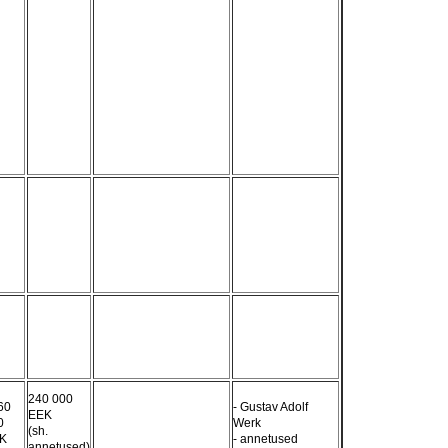
240 000
60
- Gustav Adolf
EEK
0
Werk
(sh.
K
- annetused
annetused)