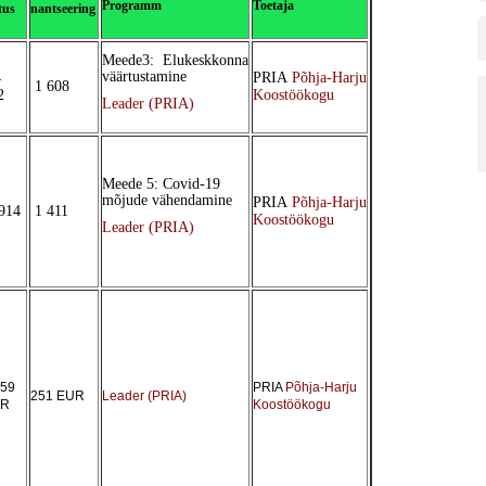
Programm
Toetaja
tus
nantseering
Meede3:
Elukeskkonna
väärtustamine
4
PRIA
Põhja-Harju
1 608
2
Koostöökogu
Leader (PRIA)
Meede 5: Covid-19
mõjude vähendamine
PRIA
Põhja-Harju
914
1 411
Koostöökogu
Leader (PRIA)
259
PRIA
Põhja-Harju
251 EUR
Leader (PRIA)
UR
Koostöökogu