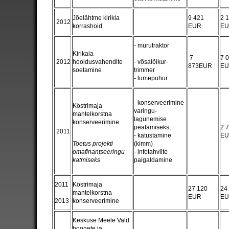
Jõelähtme kirikla
9 421
2 
2012
korrashoid
EUR
E
- murutraktor
Kirikaia
7
7 
2012
hooldusvahendite
- võsalõikur-
873EUR
E
soetamine
trimmer
- lumepuhur
- konserveerimine
Köstrimaja
varingu-
mantelkorstna
lagunemise
konserveerimine
peatamiseks;
2 
2011
- katustamine
E
Toetus projekti
(kimm)
omafinantseeringu
- infotahvlite
katmiseks
paigaldamine
2011
Köstrimaja
27 120
24
-
mantelkorstna
EUR
E
2013
konserveerimine
Keskuse Meele Vald
hoonete ja