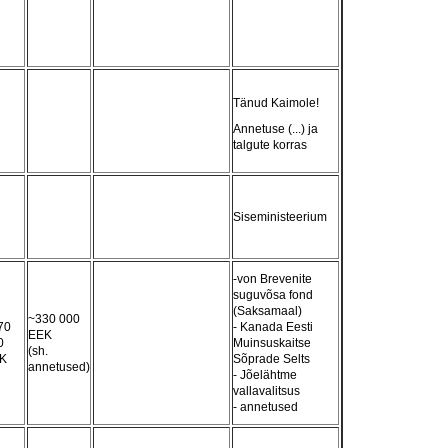
Tänud Kaimole!
Annetuse (...) ja
talgute korras
Siseministeerium
-von Brevenite
suguvõsa fond
(Saksamaal)
~330 000
70
- Kanada Eesti
EEK
0
Muinsuskaitse
(sh.
K
Sõprade Selts
annetused)
- Jõelähtme
vallavalitsus
- annetused