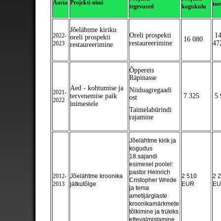
Aasta
Projekti nimi
toe
tegevused
kogukulu
Jõelähtme kiriku
Oreli prospekti
1
2022-
oreli prospekti
16 080
restaureerimine
47
2023
restaureerimine
Õppereis
Räpinasse
Aed - kohtumise ja
Niiduagregaadi
2021-
tervenemise paik
7 325
5 
ost
2022
inimestele
Taimelabürindi
rajamine
Jõelähtme kirik ja
kogudus
18.sajandi
esimesel poolel:
pastor Heinrich
2012-
Jõelähtme kroonika
2 510
2 
Cristopher Wrede
2013
jätkutõlge
EUR
E
ja tema
ametijärglaste
kroonikamärkmete
tõlkimine ja trükiks
ettevalmistamine