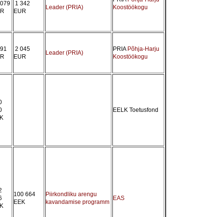
 079
1 342
Leader (PRIA)
Koostöökogu
UR
EUR
391
2 045
PRIA
Põhja-Harju
Leader (PRIA)
UR
EUR
Koostöökogu
0
0
EELK Toetusfond
K
2
100 664
Piirkondliku arengu
6
EAS
EEK
kavandamise programm
K