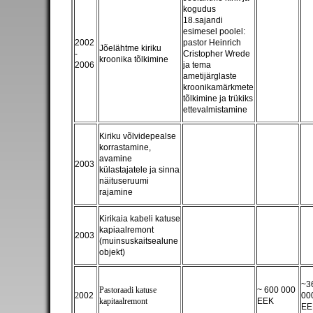
kogudus
18.sajandi
esimesel poolel:
2002
pastor Heinrich
Jõelähtme kiriku
-
Cristopher Wrede
kroonika tõlkimine
2006
ja tema
ametijärglaste
kroonikamärkmete
tõlkimine ja trükiks
ettevalmistamine
Kiriku võlvidepealse
korrastamine,
avamine
2003
külastajatele ja sinna
näituseruumi
rajamine
Kirikaia kabeli katuse
kapiaalremont
2003
(muinsuskaitsealune
objekt)
~3
Pastoraadi katuse
~ 600 000
2
002
00
kapitaalremont
EEK
EE