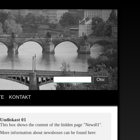
TE
KONTAKT
Uudiskast 01
This box shows the content of the hidden page "News01".
More information about newsboxes can be found here: