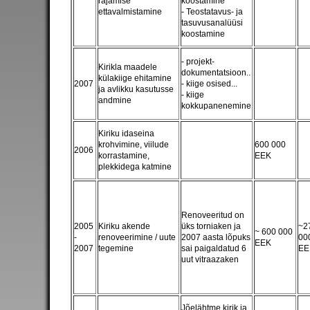
rajamise
koostamine
ettavalmistamine
- Teostatavus- ja
tasuvusanalüüsi
koostamine
- projekt-
Kirikla maadele
dokumentatsioon..
külakiige ehitamine
2007
- kiige osised...
ja avlikku kasutusse
- kiige
andmine
kokkupanenemine
Kiriku idaseina
krohvimine, viilude
600 000
2006
korrastamine,
EEK
plekkidega katmine
Renoveeritud on
2005
Kiriku akende
üks torniaken ja
~2
~ 600 000
-
renoveerimine / uute
2007 aasta lõpuks
00
EEK
2007
tegemine
sai paigaldatud 6
EE
uut vitraazaken
Jõelähtme kirik ja