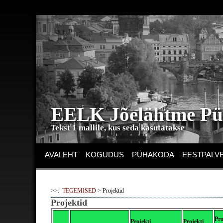
EELK Jõelähtme Püh
Tekst 1 mallile, kus seda kasutatakse
AVALEHT
KOGUDUS
PÜHAKODA
EESTPALV
>>:
TEGEMISED
> Projektid
Projektid
Pro
Projekti
Projekti