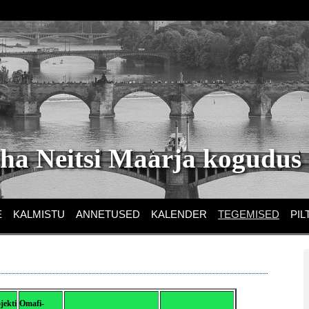
a Neitsi Maarja kogudus
E
KALMISTU
ANNETUSED
KALENDER
TEGEMISED
PIL
jekti
Omafi-