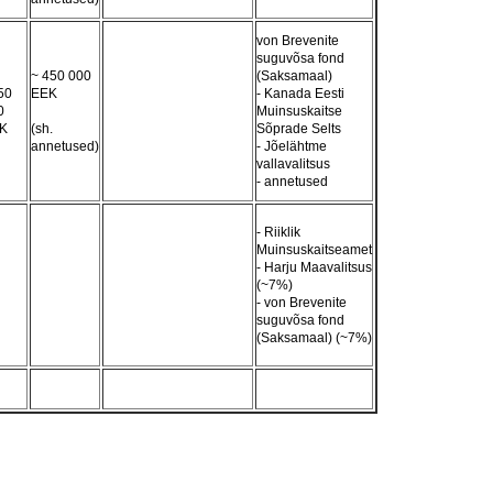
von Brevenite
suguvõsa fond
~ 450 000
(Saksamaal)
50
EEK
- Kanada Eesti
0
Muinsuskaitse
K
(sh.
Sõprade Selts
annetused)
- Jõelähtme
vallavalitsus
- annetused
- Riiklik
Muinsuskaitseamet
- Harju Maavalitsus
(~7%)
- von Brevenite
suguvõsa fond
(Saksamaal) (~7%)