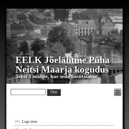
EELK Jõelähtme Püha
Neitsi Maarja kogudus
Tekst 1 mallile, kus seda kasutatakse
>>: Logi sisse